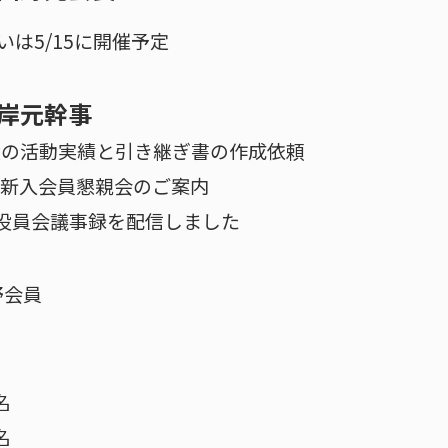
いは5/15に開催予定
岸元幹事
26年度の活動実績と引き継ぎ書の作成依頼
プ新入会員懇親会のご案内
事役員会議事録を配信しました
野会員
名
名