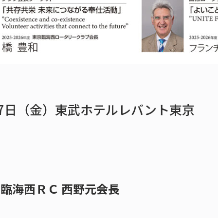
月17日（金）東武ホテルレバント東京
京臨海西ＲＣ 西野元会長