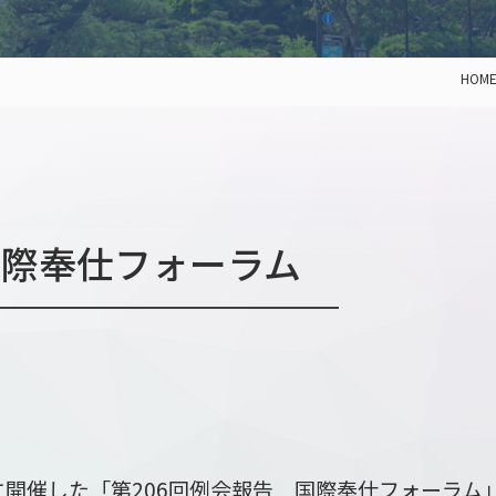
HOM
国際奉仕フォーラム
日に開催した「
第206回例会報告 国際奉仕フォーラム